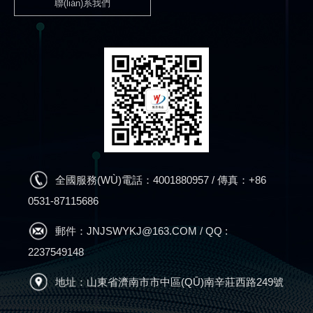
聯(lián)系我們
全國服務(WÙ)電話：4001880957 / 傳真：+86
0531-87115686
郵件：JNJSWYKJ@163.COM / QQ :
2237549148
地址：山東省濟南市市中區(QŪ)南辛莊西路249號