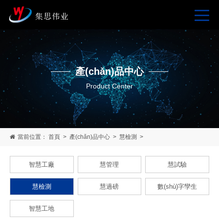
產(chǎn)品中心
Product Center
當前位置：
首頁
>
產(chǎn)品中心
>
慧檢測
>
智慧工廠
慧管理
慧試驗
慧檢測
慧過磅
數(shù)字孿生
智慧工地