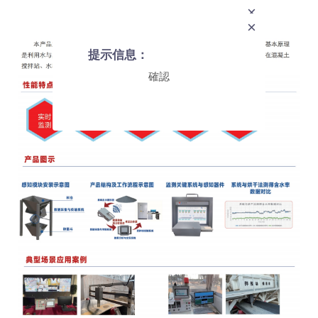
×
×
全站搜索
提示信息：
確認
立即搜索