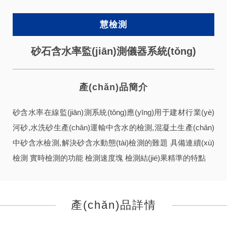
慧檢測
砂石含水率監(jiān)測儀器系統(tǒng)
產(chǎn)品簡介
砂含水率在線監(jiān)測系統(tǒng)應(yīng)用于建材行業(yè)
河砂,水洗砂生產(chǎn)運輸中含水的檢測,混凝土生產(chǎn)
中砂含水檢測,解決砂含水動態(tài)檢測的難題 具備連續(xù)
檢測 實時檢測的功能 檢測速度塊 檢測結(jié)果精準的特點
產(chǎn)品詳情