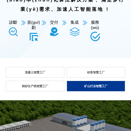
業(yè)需求、加速人工智能落地！
診斷
規(guī)
交付
集成
服務
劃
(wù)
混凝土智慧工厂
砂浆智慧工厂
制砂生产线智慧工厂
矿山行业智慧工厂