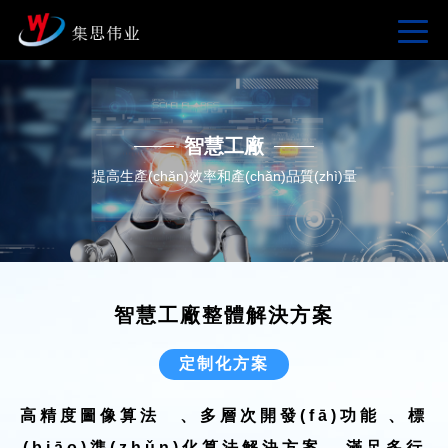
智慧工廠
提高生產(chǎn)效率和產(chǎn)品質(zhì)量
智慧工廠整體解決方案
定制化方案
高精度圖像算法、多層次開發(fā)功能、標
(biāo)準(zhǔn)化算法解決方案、滿足多行