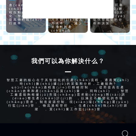
立即搜索
倉(cāng)儲
采用智能化倉
構(gòu)建可靠
(chǔ)物流全流
(cāng)儲(chǔ)
的基礎(chǔ)數
程自動(dòng)
物流裝備，替代
(shù)據(jù)采
化、智能化,顯著
人工作業(yè)，
集，為企業(yè)
提高物料執(zhí)
大大節(jié)省人
提供智能化的分
行效率
力成本，減少
析和決策
呆滯料的產
(chǎn)生
我們可以為你解決什么？
智慧工廠的核心在于其智能化的生產(chǎn)流程。通過實(shí)
時(shí)數(shù)據(jù)的采集和分析，工廠能夠?
qū)ιa(chǎn)過程進(jìn)行精確控制，從而提高生產
(chǎn)效率和產(chǎn)品質(zhì)量。同時(shí)，智慧
工廠還能夠根據(jù)市場(chǎng)需求動(dòng)態(tài)調
(diào)整生產(chǎn)計(jì)劃，以滿足不斷變化的市場
(chǎng)需求。制造資源控制、現(xiàn)場(chǎng)運(yùn)
行監(jiān)管、物流過程管控、生產(chǎn)執(zhí)行跟
蹤、質(zhì)量工作監(jiān)督