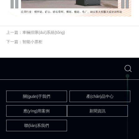
上一篇：車輛排隊(duì)系統(tǒng)
下一篇：智能小票柜
關(guān)于我們
產(chǎn)品中心
應(yīng)用案例
新聞資訊
聯(lián)系我們