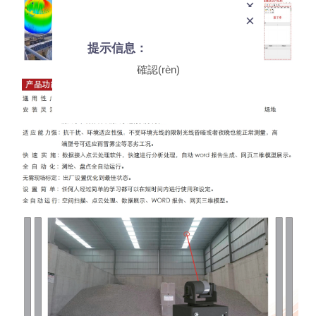
×
×
全站搜索
提示信息：
確認(rèn)
立即搜索