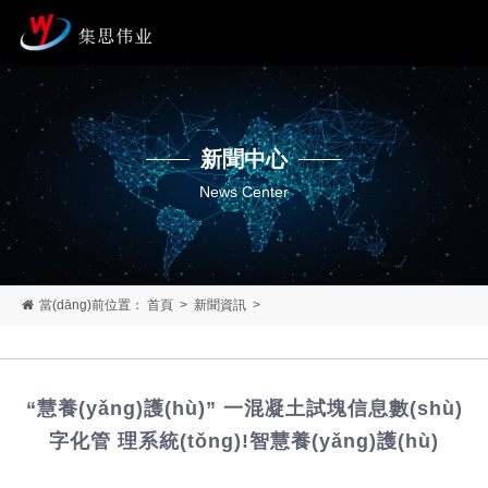
新聞中心
News Center
當(dāng)前位置：
首頁
>
新聞資訊
>
“慧養(yǎng)護(hù)” 一混凝土試塊信息數(shù)
字化管 理系統(tǒng)!智慧養(yǎng)護(hù)