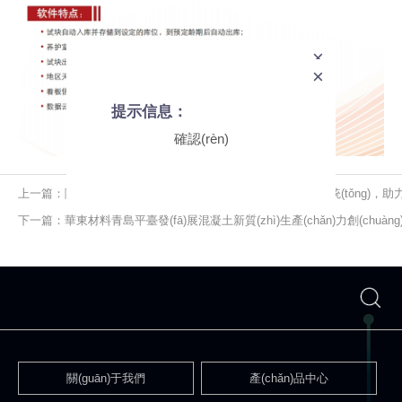
×
×
全站搜索
提示信息：
確認(rèn)
立即搜索
上一篇：隆重推出！混凝土攪拌狀態(tài)實(shí)時(shí)觀測系統(tǒng)
下一篇：華東材料青島平臺發(fā)展混凝土新質(zhì)生產(chǎn)力創(chuàng)新
關(guān)于我們
產(chǎn)品中心