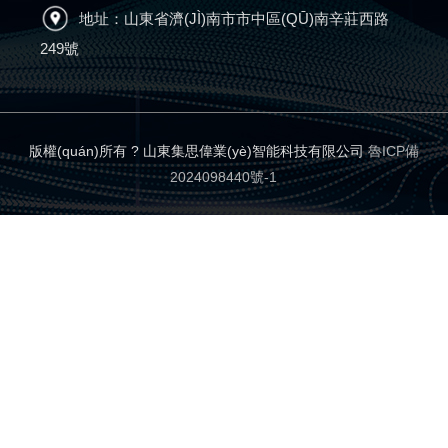
地址：山東省濟(JÌ)南市市中區(QŪ)南辛莊西路
249號
版權(quán)所有 ? 山東集思偉業(yè)智能科技有限公司
魯ICP備
2024098440號-1