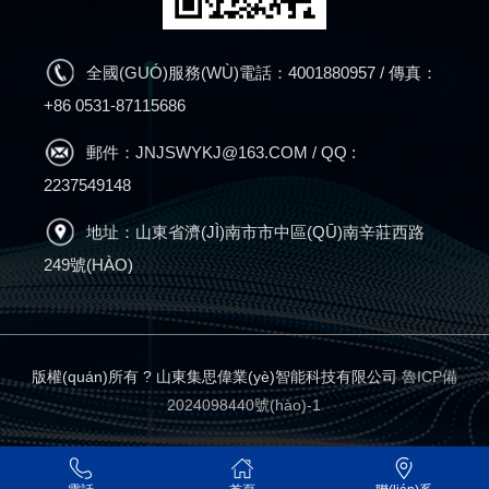
全國(GUÓ)服務(WÙ)電話：4001880957 / 傳真：
+86 0531-87115686
郵件：JNJSWYKJ@163.COM / QQ :
2237549148
地址：山東省濟(JÌ)南市市中區(QŪ)南辛莊西路
249號(HÀO)
版權(quán)所有 ? 山東集思偉業(yè)智能科技有限公司
魯ICP備
2024098440號(hào)-1