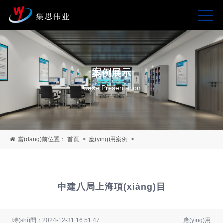
案例展示
Case Presentation
當(dāng)前位置：
首頁
>
應(yīng)用案例
>
中建八局上海項(xiàng)目
時(shí)間：2024-12-31 16:51:47
應(yīng)用